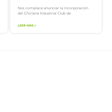
Nos complace anunciar la incorporación
del Chiclana Industrial Club de
LEER MÁS »
 de privacidad
Términos de uso
Política de cookies
Con