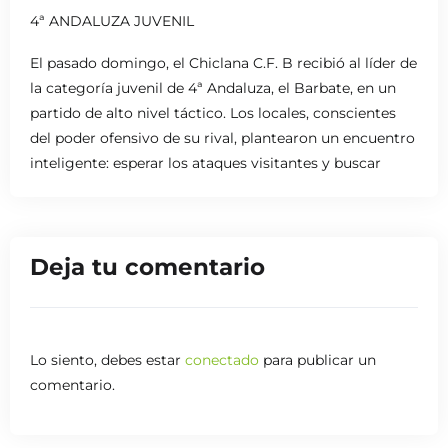
4ª ANDALUZA JUVENIL
El pasado domingo, el Chiclana C.F. B recibió al líder de
la categoría juvenil de 4ª Andaluza, el Barbate, en un
partido de alto nivel táctico. Los locales, conscientes
del poder ofensivo de su rival, plantearon un encuentro
inteligente: esperar los ataques visitantes y buscar
sorprender al contragolpe.
La estrategia funcionó a la perfección durante la
primera parte, donde el Chiclana logró contener al líder
Deja tu comentario
y generar algunas oportunidades claras. Sin embargo,
la falta de acierto en la definición terminó pasando
factura.
Lo siento, debes estar
conectado
para publicar un
En la segunda mitad, el Barbate demostró por qué
comentario.
lidera la clasificación. Con un juego más preciso y
efectivo, fueron ganando terreno y encontraron los
goles que sentenciaron el encuentro. El Chiclana lo