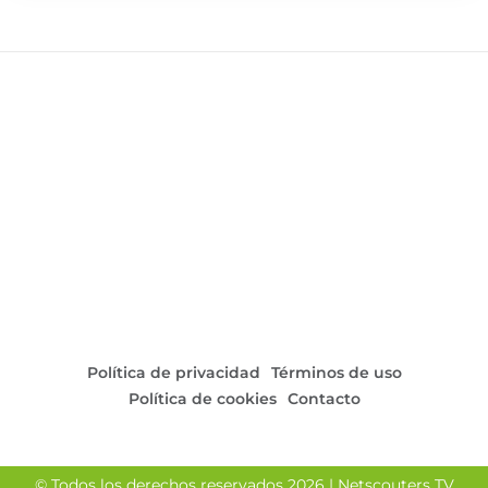
intentó hasta el final, pero la superioridad visitante se
hizo evidente en los momentos clave.
Un partido donde el esfuerzo defensivo de los locales
mereció reconocimiento, pero el Barbate reafirmó su
posición como líder con una actuación sólida y
efectiva.
Política de privacidad
Términos de uso
Política de cookies
Contacto
© Todos los derechos reservados 2026 | Netscouters TV