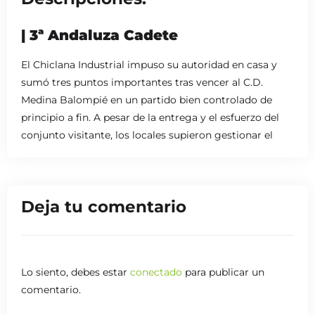
| 3ª Andaluza Cadete
El Chiclana Industrial impuso su autoridad en casa y
sumó tres puntos importantes tras vencer al C.D.
Medina Balompié en un partido bien controlado de
principio a fin. A pesar de la entrega y el esfuerzo del
conjunto visitante, los locales supieron gestionar el
encuentro con solidez, manejando los tiempos y
evitando sorpresas.
Un gol en cada mitad bastó para sellar la victoria del
Deja tu comentario
Chiclana Industrial, que mostró mayor eficacia en
ataque y seguridad en defensa. El C.D. Medina
Balompié nunca bajó los brazos, pero se encontró con
un rival firme que supo administrar su ventaja hasta el
Lo siento, debes estar
conectado
para publicar un
pitido final.
comentario.