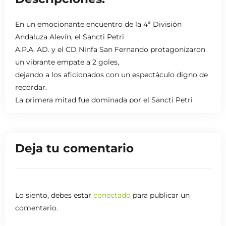
En un emocionante encuentro de la 4ª División
Andaluza Alevín, el Sancti Petri
A.P.A. AD. y el CD Ninfa San Fernando protagonizaron
un vibrante empate a 2 goles,
dejando a los aficionados con un espectáculo digno de
recordar.
La primera mitad fue dominada por el Sancti Petri
A.P.A. AD., que mostró un juego
sólido y logró adelantarse en el marcador con un par
de golazos que destacaron por su
Deja tu comentario
calidad técnica. Sin embargo, en la segunda parte, el
CD Ninfa San Fernando reaccionó
con fuerza, igualando el marcador gracias a su
determinación y a dos goles que también
Lo siento, debes estar
conectado
para publicar un
fueron dignos de aplausos.
comentario.
El partido fue un reflejo del talento y la pasión que
caracteriza al fútbol base andaluz,