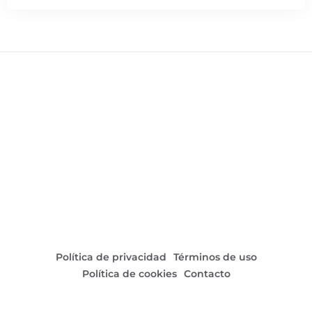
con momentos de gran intensidad y jugadas que
quedarán grabadas en la memoria de
los presentes. ¡Un empate que deja claro que ambos
equipos tienen mucho que ofrecer!
Política de privacidad
Términos de uso
Política de cookies
Contacto