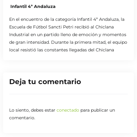
Infantil 4ª Andaluza
En el encuentro de la categoría Infantil 4ª Andaluza, la
Escuela de Fútbol Sancti Petri recibió al Chiclana
Industrial en un partido lleno de emoción y momentos
de gran intensidad. Durante la primera mitad, el equipo
local resistió las constantes llegadas del Chiclana
Industrial gracias a la destacada actuación de su
portero, que con intervenciones clave mantuvo al
Sancti Petri en el partido.
Deja tu comentario
Sin embargo, en la segunda parte, el equipo visitante
logró imponer su superioridad en el campo,
aprovechando su dominio para inclinar el juego a su
favor. Fue un encuentro disputado que reflejó el
Lo siento, debes estar
conectado
para publicar un
esfuerzo y el talento de ambas escuadras, dejando a la
comentario.
afición con una jornada de fútbol vibrante y
competitiva.