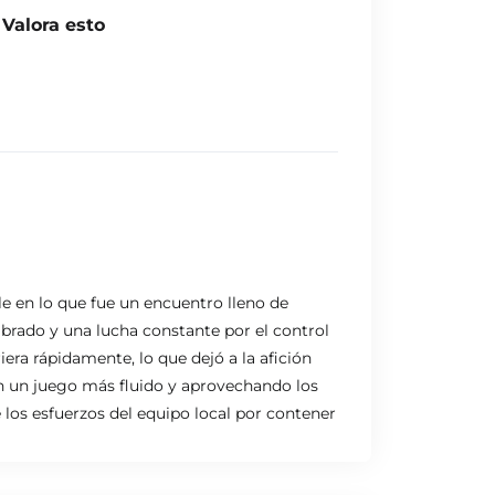
Valora esto
le en lo que fue un encuentro lleno de
ibrado y una lucha constante por el control
era rápidamente, lo que dejó a la afición
on un juego más fluido y aprovechando los
 los esfuerzos del equipo local por contener
ultado. A pesar de ello, uno de los grandes
o los tres palos. Con una serie de paradas