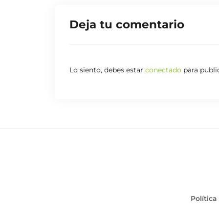
espectaculares, evitó en numerosas ocasio
partido. Aunque el encuentro terminó a favo
Deja tu comentario
buena temporada. Los entrenamientos y la ex
seguir mejorando, Sporting! 💪⚽
Lo siento, debes estar
conectado
para publi
Política