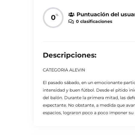
Puntuación del usua
%
0
0 clasificaciones
Descripciones:
CATEGORIA ALEVIN
El pasado sábado, en un emocionante partido
intensidad y buen fútbol. Desde el pitido i
del balón. Durante la primera mitad, las de
expectante. No obstante, a medida que avan
espacios, lograron poco a poco imponer su e
el ataque rival, los visitantes fueron tomand
protagonistas del encuentro fue el portero d