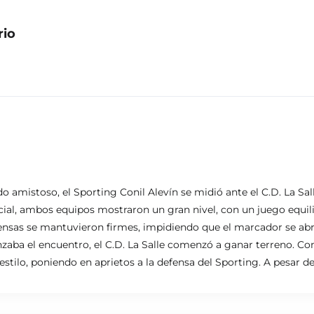
rio
 amistoso, el Sporting Conil Alevín se midió ante el C.D. La Sal
nicial, ambos equipos mostraron un gran nivel, con un juego equil
fensas se mantuvieron firmes, impidiendo que el marcador se abri
zaba el encuentro, el C.D. La Salle comenzó a ganar terreno. C
stilo, poniendo en aprietos a la defensa del Sporting. A pesar de
o el control del partido y lograron marcar la diferencia en el res
el Sporting Conil, quien ofreció una actuación sobresaliente baj