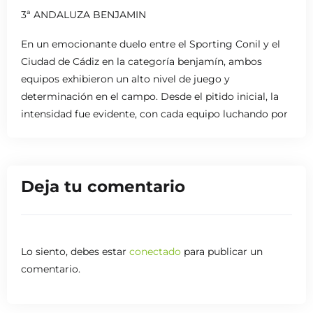
3ª ANDALUZA BENJAMIN
En un emocionante duelo entre el Sporting Conil y el
Ciudad de Cádiz en la categoría benjamín, ambos
equipos exhibieron un alto nivel de juego y
determinación en el campo. Desde el pitido inicial, la
intensidad fue evidente, con cada equipo luchando por
hacerse con el control del partido.
A lo largo de los minutos, el equilibrio se mantuvo
constante, con ambas escuadras mostrando su
Deja tu comentario
destreza y determinación en cada jugada. Cada avance
era respondido con una defensa sólida y táctica por
parte del otro equipo, manteniendo la incertidumbre
en el marcador.
Lo siento, debes estar
conectado
para publicar un
comentario.
Fue un encuentro emocionante que demostró el
talento y la competitividad de estos jóvenes jugadores
en la categoría benjamín.