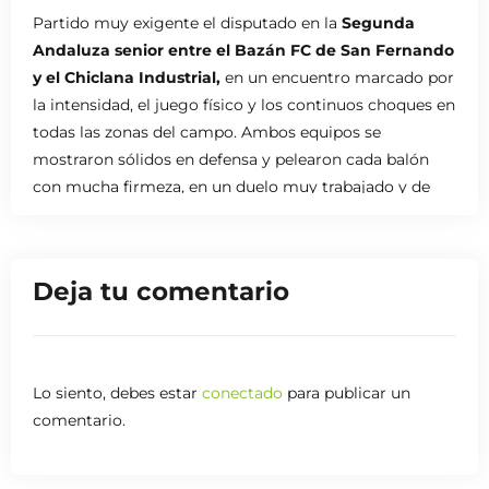
Partido muy exigente el disputado en la
Segunda
Andaluza senior entre el Bazán FC de San Fernando
y el Chiclana Industrial,
en un encuentro marcado por
la intensidad, el juego físico y los continuos choques en
todas las zonas del campo. Ambos equipos se
mostraron sólidos en defensa y pelearon cada balón
con mucha firmeza, en un duelo muy trabajado y de
gran desgaste.
En ese contexto tan competido, el Chiclana Industrial,
Deja tu comentario
líder de la clasificación, volvió a demostrar su solidez y
su capacidad para sacar adelante partidos
complicados. Con un gol en cada tiempo, el conjunto
visitante supo aprovechar sus momentos para
Lo siento, debes estar
conectado
para publicar un
terminar llevándose una victoria de mucho mérito
comentario.
ante un rival que exigió al máximo de principio a fin.