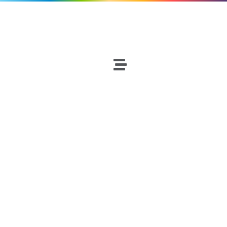
INDUSTRIAL
CHICLANACF
APA
Fútbol
Netscouters