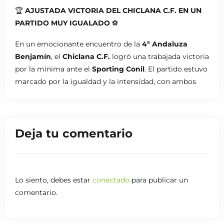
🏆
AJUSTADA VICTORIA DEL CHICLANA C.F. EN UN
PARTIDO MUY IGUALADO
⚽
En un emocionante encuentro de la
4ª Andaluza
Benjamín
, el
Chiclana C.F.
logró una trabajada victoria
por la mínima ante el
Sporting Conil
. El partido estuvo
marcado por la igualdad y la intensidad, con ambos
equipos compitiendo de tú a tú desde el inicio.
Los visitantes tomaron ventaja primero, aprovechando
una de sus llegadas para ponerse por delante en el
Deja tu comentario
marcador. Sin embargo, el
Chiclana C.F.
supo
reaccionar con carácter, logrando igualar el partido y,
más tarde, completar la remontada. A pesar de la
insistencia del
Sporting Conil
, los locales resistieron
Lo siento, debes estar
conectado
para publicar un
hasta el final para llevarse los tres puntos en un duelo
comentario.
muy disputado.