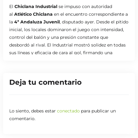
El
Chiclana Industrial
se impuso con autoridad
al
Atlético Chiclana
en el encuentro correspondiente a
la
4ª Andaluza Juvenil
, disputado ayer. Desde el pitido
inicial, los locales dominaron el juego con intensidad,
control del balón y una presión constante que
desbordó al rival. El Industrial mostró solidez en todas
sus líneas y eficacia de cara al gol, firmando una
goleada contundente
que reflejó la diferencia vista
sobre el terreno de juego. Gran actuación colectiva de
un equipo que sigue creciendo jornada tras jornada.
Deja tu comentario
Lo siento, debes estar
conectado
para publicar un
comentario.