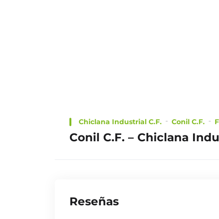
INDUSTRIAL
Fútbol
Netscouters
CHOOSE
Chiclana Industrial C.F.
Conil C.F.
F
A PLAN
Conil C.F. – Chiclana Indu
TRAILER
Reseñas