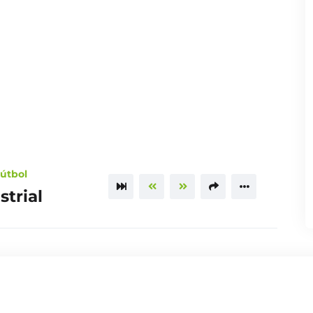
útbol
strial