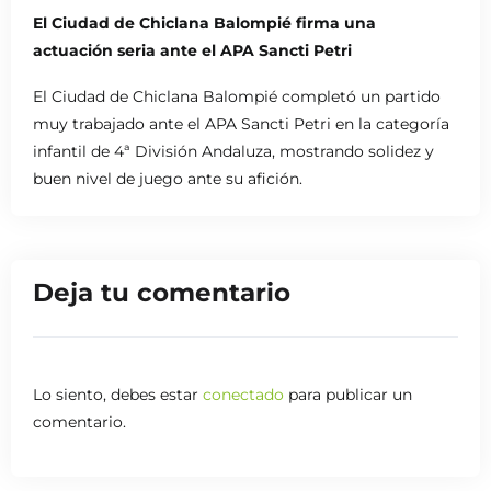
El Ciudad de Chiclana Balompié firma una
actuación seria ante el APA Sancti Petri
El Ciudad de Chiclana Balompié completó un partido
muy trabajado ante el APA Sancti Petri en la categoría
infantil de 4ª División Andaluza, mostrando solidez y
buen nivel de juego ante su afición.
El conjunto local salió muy concentrado desde el
primer minuto, con intensidad y una buena propuesta
sobre el terreno de juego. Durante el primer tiempo
Deja tu comentario
supo imponer su ritmo y generar peligro gracias a su
empuje y a su buen trabajo colectivo.
En la segunda mitad, el Balompié mantuvo el control
Lo siento, debes estar
conectado
para publicar un
del encuentro, mostrándose ordenado, firme en
comentario.
defensa y con criterio en sus acciones.
Gran actuación del Ciudad de Chiclana Balompié ante