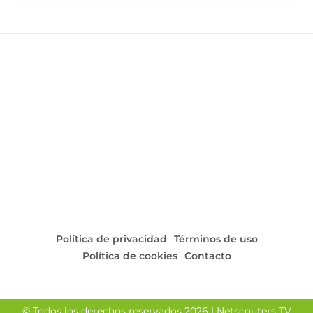
su público, destacando por su intensidad, su orden y el
esfuerzo realizado durante todo el partido.
Política de privacidad
Términos de uso
Política de cookies
Contacto
© Todos los derechos reservados 2026 | Netscouters TV