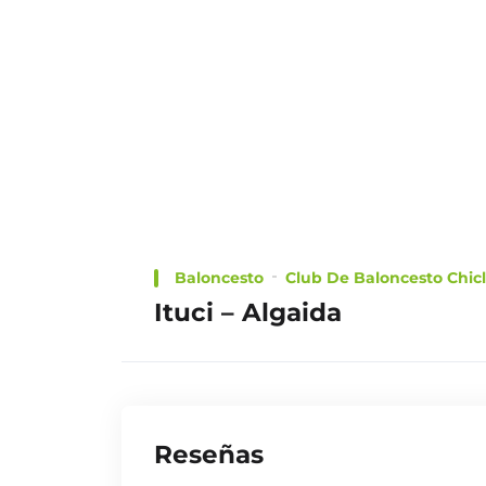
Baloncesto
Netscouters
CHOOSE
A PLAN
Baloncesto
Club De Baloncesto Chic
Ituci – Algaida
TRAILER
Reseñas