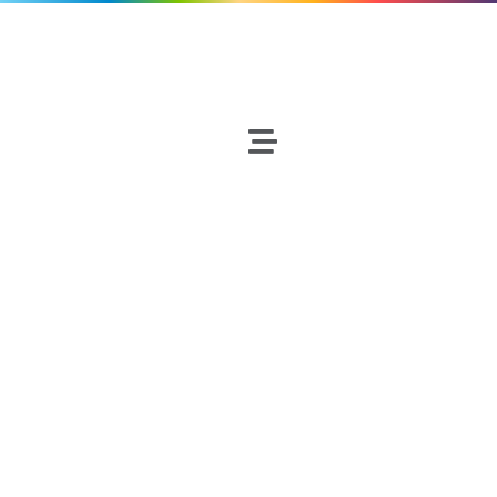
ITUCI
Baloncesto
Netscouters