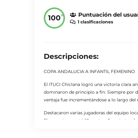
Puntuación del usua
%
100
1 clasificaciones
Descripciones:
COPA ANDALUCIA A INFANTIL FEMENINO
El ITUCI Chiclana logró una victoria clara a
dominaron de principio a fin. Siempre por d
ventaja fue incrementándose a lo largo del e
Destacaron varias jugadoras del equipo loca
Elena, quien anotó 10 puntos. Su acierto ofe
Por parte del C.B.C.A. Algeciras, Paula Día