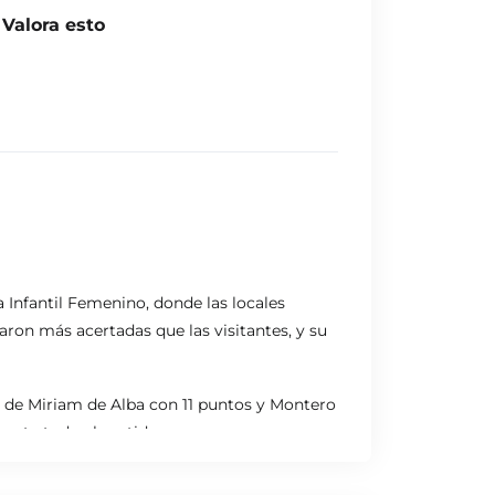
Valora esto
a Infantil Femenino, donde las locales
aron más acertadas que las visitantes, y su
a de Miriam de Alba con 11 puntos y Montero
rante todo el partido.
acadas, con 10, 9 y 8 puntos