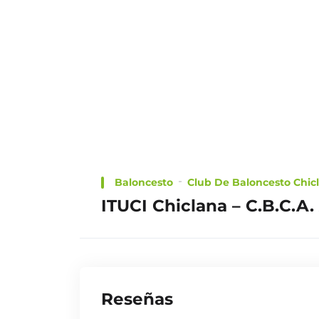
Baloncesto
Netscouters
CHOOSE
A PLAN
Baloncesto
Club De Baloncesto Chic
ITUCI Chiclana – C.B.C.A.
TRAILER
Reseñas