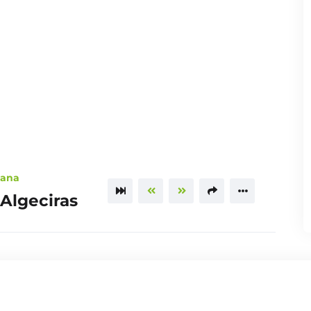
lana
 Algeciras