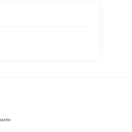
 no lograron equilibrar el marcador y el
tacto