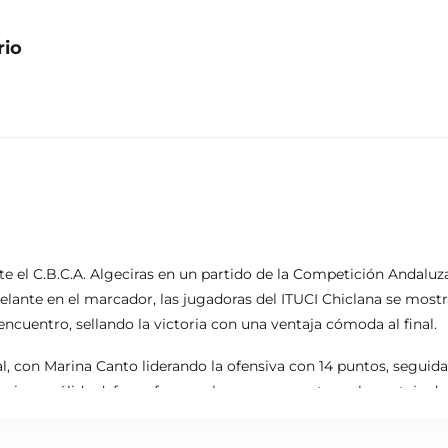
rio
nte el C.B.C.A. Algeciras en un partido de la Competición Andaluz
elante en el marcador, las jugadoras del ITUCI Chiclana se mostr
ncuentro, sellando la victoria con una ventaja cómoda al final.
l, con Marina Canto liderando la ofensiva con 14 puntos, seguid
nsivo y sólida defensa fueron claves para mantener la ventaja du
z, Duna Fernández y Elena Turranza fueron las jugadoras más dest