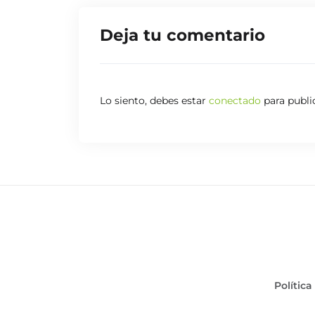
respectivamente, aunque no fue suficiente pa
ITUCI Chiclana se llevó la victoria final
Deja tu comentario
Lo siento, debes estar
conectado
para publi
Política