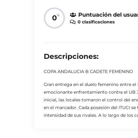
Puntuación del usua
%
0
0 clasificaciones
Descripciones:
COPA ANDALUCIA B CADETE FEMENINO
Gran entrega en el duelo femenino entre el 
emocionante enfrentamiento contra el UB Je
inicial, las locales tomaron el control del
en el marcador. Cada posesión del ITUCI se 
intensidad de sus rivales. A lo largo de lo
ambos lados de la cancha. Fue un partido do
creciendo y regalando emociones en cada jo