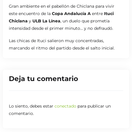
Gran ambiente en el pabellón de Chiclana para vivir
este encuentro de la
Copa Andalucía A
entre
Ituci
Chiclana
y
ULB La Línea
, un duelo que prometía
intensidad desde el primer minuto… y no defraudó.
Las chicas de Ituci salieron muy concentradas,
marcando el ritmo del partido desde el salto inicial.
Con una defensa sólida y rápidas transiciones en
ataque, consiguieron abrir una ventaja temprana que
mantuvieron durante todo el primer cuarto. La presión
Deja tu comentario
alta y la efectividad bajo el aro fueron clave para
dominar el marcador y dar confianza al equipo local.
Durante el segundo periodo,
ULB La Línea
reaccionó
mostrando su mejor versión. Aprovechando una ligera
Lo siento, debes estar
conectado
para publicar un
bajada de intensidad de las de casa, las visitantes
comentario.
redujeron distancias con buenos lanzamientos desde
media distancia y una defensa más agresiva. Sin