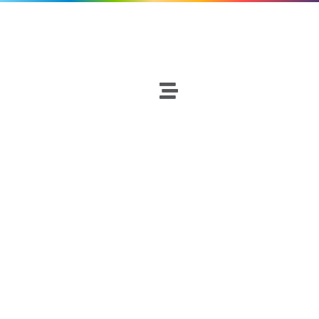
ITUCI
Baloncesto
Netscouters