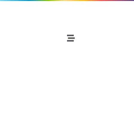
Baloncesto
Netscouters