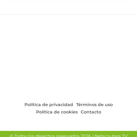
sumó tres goles más para cerrar el encuentro con un 9-
0 contundente. Esta victoria refuerza al Sporting Conil
en la competición, demostrando su fuerza y calidad en
la categoría.
Política de privacidad
Términos de uso
Política de cookies
Contacto
© Todos los derechos reservados 2026 | Netscouters TV