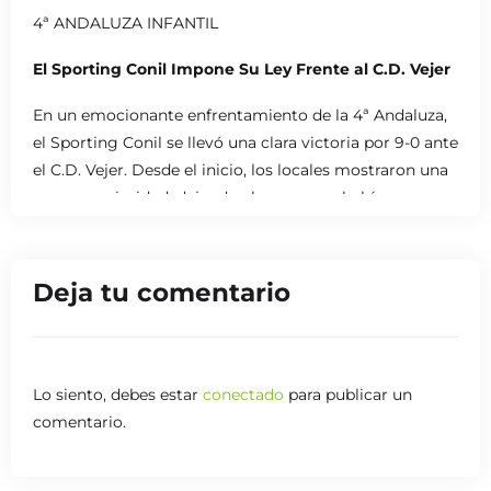
4ª ANDALUZA INFANTIL
El Sporting Conil Impone Su Ley Frente al C.D. Vejer
En un emocionante enfrentamiento de la 4ª Andaluza,
el Sporting Conil se llevó una clara victoria por 9-0 ante
el C.D. Vejer. Desde el inicio, los locales mostraron una
gran superioridad, dejando claro que no había margen
para sorpresas. Con una primera mitad impecable, el
Sporting Conil logró anotar seis goles, dejando al
equipo visitante sin opciones de reacción.
Deja tu comentario
La intensidad y precisión de los locales fueron claves
para este abultado resultado. Aunque el C.D. Vejer
intentó adaptarse al ritmo del partido, no logró
Lo siento, debes estar
conectado
para publicar un
generar peligro frente a la sólida defensa del Sporting
comentario.
Conil.
En la segunda parte, el equipo local no bajó el nivel y