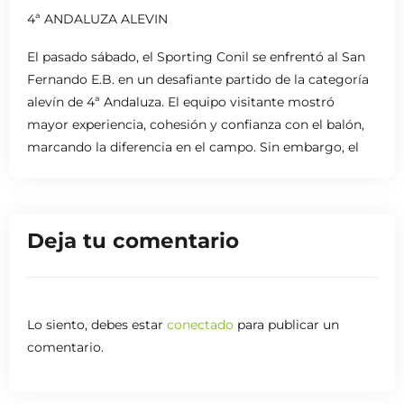
4ª ANDALUZA ALEVIN
El pasado sábado, el Sporting Conil se enfrentó al San
Fernando E.B. en un desafiante partido de la categoría
alevín de 4ª Andaluza. El equipo visitante mostró
mayor experiencia, cohesión y confianza con el balón,
marcando la diferencia en el campo. Sin embargo, el
Sporting dejó claro que el aprendizaje es el camino
para crecer, y, a pesar de la dificultad, no dejó de luchar
en ningún momento. Aquí os compartimos el partido
Deja tu comentario
completo para revivir cada jugada.
Lo siento, debes estar
conectado
para publicar un
comentario.