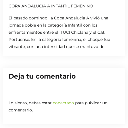
COPA ANDALUCIA A INFANTIL FEMENINO
El pasado domingo, la Copa Andalucía A vivió una
jornada doble en la categoría Infantil con los
enfrentamientos entre el ITUCI Chiclana y el C.B.
Portuense. En la categoría femenina, el choque fue
vibrante, con una intensidad que se mantuvo de
principio a fin. Las jugadoras dejaron claro su nivel
competitivo, protagonizando momentos
emocionantes que mantuvieron al público atento
Deja tu comentario
hasta el último segundo.
Lo siento, debes estar
conectado
para publicar un
comentario.