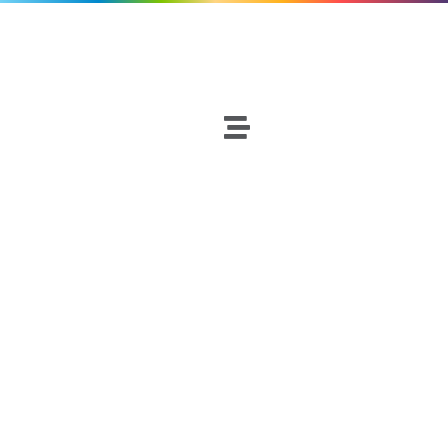
Baloncesto
Netscouters