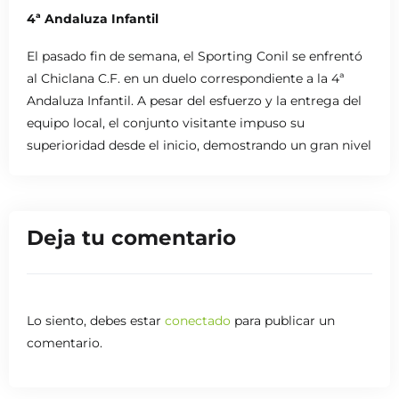
4ª Andaluza Infantil
El pasado fin de semana, el Sporting Conil se enfrentó
al Chiclana C.F. en un duelo correspondiente a la 4ª
Andaluza Infantil. A pesar del esfuerzo y la entrega del
equipo local, el conjunto visitante impuso su
superioridad desde el inicio, demostrando un gran nivel
de juego que marcó la diferencia en el resultado final.
Un encuentro que deja valiosas lecciones para el
Sporting Conil, que seguirá trabajando para mejorar y
Deja tu comentario
competir con más fuerza en los próximos
compromisos.
Lo siento, debes estar
conectado
para publicar un
comentario.